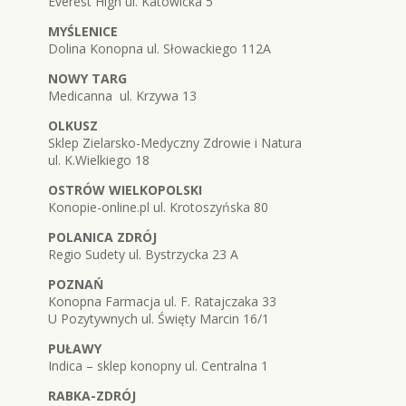
Everest High ul. Katowicka 5
MYŚLENICE
Dolina Konopna ul. Słowackiego 112A
NOWY TARG
Medicanna ul. Krzywa 13
OLKUSZ
Sklep Zielarsko-Medyczny Zdrowie i Natura
ul. K.Wielkiego 18
OSTRÓW WIELKOPOLSKI
Konopie-online.pl ul. Krotoszyńska 80
POLANICA ZDRÓJ
Regio Sudety ul. Bystrzycka 23 A
POZNAŃ
Konopna Farmacja ul. F. Ratajczaka 33
U Pozytywnych ul. Święty Marcin 16/1
PUŁAWY
Indica – sklep konopny ul. Centralna 1
RABKA-ZDRÓJ