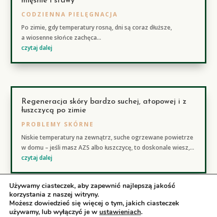
mięśnie i stawy
CODZIENNA PIELĘGNACJA
Po zimie, gdy temperatury rosną, dni są coraz dłuższe,
a wiosenne słońce zachęca...
czytaj dalej
Regeneracja skóry bardzo suchej, atopowej i z
łuszczycą po zimie
PROBLEMY SKÓRNE
Niskie temperatury na zewnątrz, suche ogrzewane powietrze
w domu – jeśli masz AZS albo łuszczycę, to doskonale wiesz,...
czytaj dalej
Używamy ciasteczek, aby zapewnić najlepszą jakość
korzystania z naszej witryny.
« STARSZE WPISY
Możesz dowiedzieć się więcej o tym, jakich ciasteczek
używamy, lub wyłączyć je w
ustawieniach
.