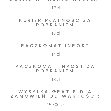
17 zł
KURIER PŁATNOŚĆ ZA
POBRANIEM
19 zł
PACZKOMAT INPOST
14 zł
PACZKOMAT INPOST ZA
POBRANIEM
19 zł
WYSYŁKA GRATIS DLA
ZAMÓWIEŃ OD WARTOŚCI:
159,00 zł.