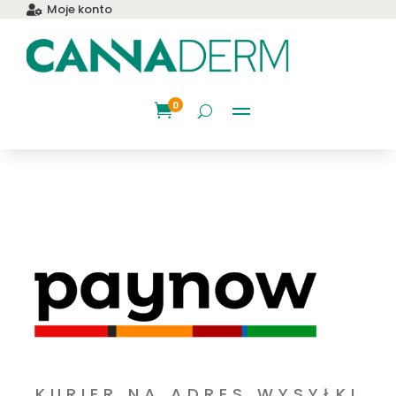
Moje konto

0

KURIER NA ADRES WYSYŁKI