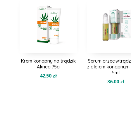
najnowszych
Krem konopny na trądzik
Serum przeciwtrąd
Aknea 75g
z olejem konopnym
5ml
42.50
zł
36.00
zł