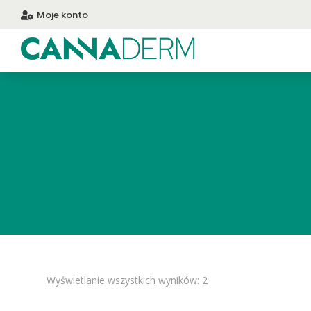
Moje konto

Posortowane
Wyświetlanie wszystkich wyników: 2
według