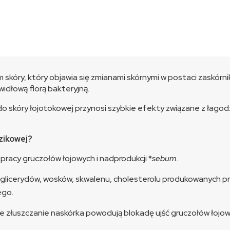
skóry, który objawia się zmianami skórnymi w postaci zaskórnik
idłową florą bakteryjną.
skóry łojotokowej przynosi szybkie efekty związane z łagod
zikowej?
racy gruczołów łojowych i nadprodukcji *
sebum
.
 glicerydów, wosków, skwalenu, cholesterolu produkowanych prz
ego.
ne złuszczanie naskórka powodują blokadę ujść gruczołów łojo