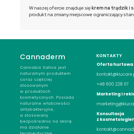
W naszej ofercie znajduje się
krem na trądzik i
produkt na zmiany miejscowe ograniczający stan 
Cannaderm
KONTAKTY
Oferta hurtowa
Cannabis Sativa jest
naturalnym produktem
kontakt@kiucare.
coraz częściej
+48 600 228 117
stosowanym
w produktach
Marketing i rek
kosmetycznych. Posiada
naturalne właściwości
marketing@kiucar
antybakteryjne,
Konsultacja
a stosowany
z kosmetologie
bezpośrednio na skórę
ma działanie
kontakt@cannad
terapeutyczne,