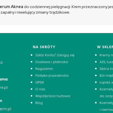
 serum Aknea
do codziennej pielęgnacji. Krem przeznaczony je
zapalny i niwelujący zmiany trądzikowe.
NA SKRÓTY
W SKLEP
Załóż Konto/ Zaloguj się
Kremy n
Dostawa i płatności
AZS, łu
pl
Regulamin
Skóra t
Polityka prywatności
Ból mię
lama
GPSR
Łupież,
e.pl
O nas
Kosmety
Współpraca hurtowa
do oczy
m
Blog
Kosmetyk
erm.pl
i niemo