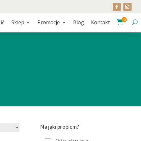
0

ić
Sklep
Promocje
Blog
Kontakt
Na jaki problem?
Skóra łojotokowa