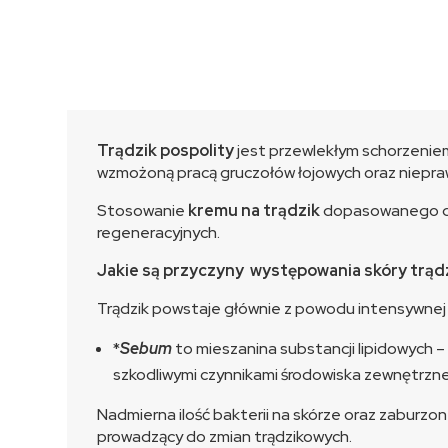
Trądzik pospolity
jest przewlekłym schorzeniem 
wzmożoną pracą gruczołów łojowych oraz niepraw
Stosowanie
kremu na trądzik
dopasowanego do 
regeneracyjnych.
Jakie są przyczyny występowania skóry trąd
Trądzik powstaje głównie z powodu intensywnej p
*
Sebum
to mieszanina substancji lipidowych –
szkodliwymi czynnikami środowiska zewnętrzn
Nadmierna ilość bakterii na skórze oraz zaburzo
prowadzący do zmian trądzikowych.