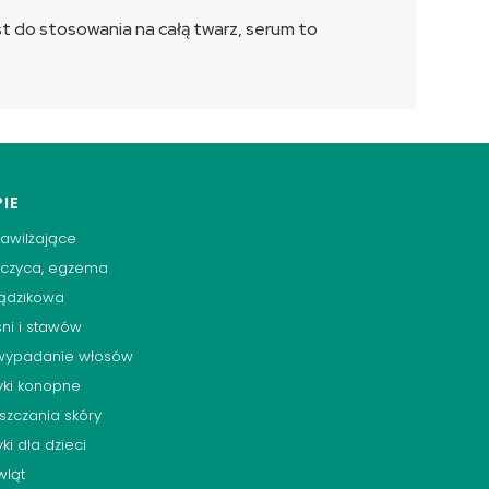
st do stosowania na całą twarz, serum to
IE
awilżające
szczyca, egzema
rądzikowa
śni i stawów
 wypadanie włosów
ki konopne
szczania skóry
i dla dzieci
wląt