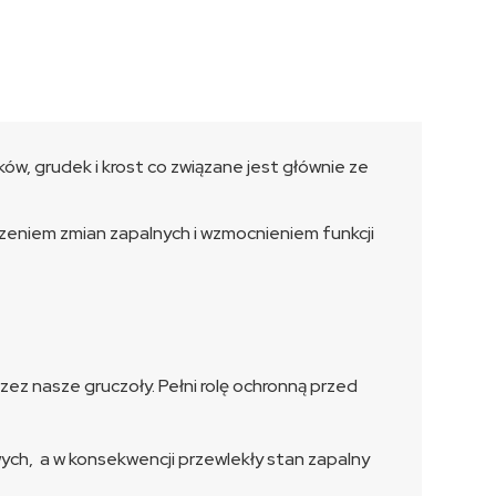
ów, grudek i krost co związane jest głównie ze
zeniem zmian zapalnych i wzmocnieniem funkcji
ez nasze gruczoły. Pełni rolę ochronną przed
wych, a w konsekwencji przewlekły stan zapalny