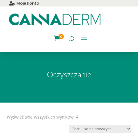
Moje konto

0

Oczyszczanie
Posortowane
Wyświetlanie wszystkich wyników: 4
według
najnowszych