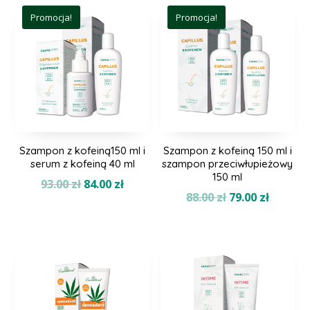
Promocja!
Promocja!
Szampon z kofeiną150 ml i
Szampon z kofeiną 150 ml i
serum z kofeiną 40 ml
szampon przeciwłupieżowy
150 ml
Pierwotna
Aktualna
93.00
zł
84.00
zł
Pierwotna
Aktual
88.00
zł
79.00
zł
cena
cena
cena
cena
wynosiła:
wynosi:
wynosiła:
wynosi:
93.00 zł.
84.00 zł.
88.00 zł.
79.00 zł