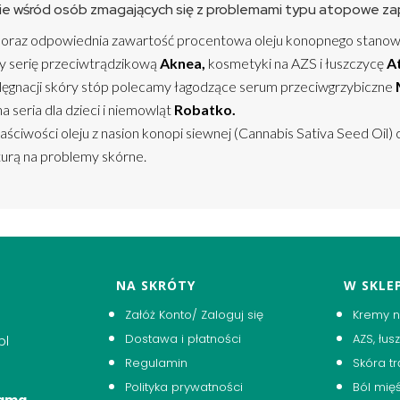
e wśród osób zmagających się z problemami typu atopowe zapal
 oraz odpowiednia zawartość procentowa oleju konopnego stanowi
y serię przeciwtrądzikową
Aknea,
kosmetyki na AZS i łuszczycę
A
elęgnacji skóry stóp polecamy łagodzące serum przeciwgrzybiczne
a seria dla dzieci i niemowląt
Robatko.
ciwości oleju z nasion konopi siewnej (Cannabis Sativa Seed Oil) 
aturą na problemy skórne.
NA SKRÓTY
W SKLEP
Załóż Konto/ Zaloguj się
Kremy n
Dostawa i płatności
AZS, łu
pl
Regulamin
Skóra t
Polityka prywatności
Ból mię