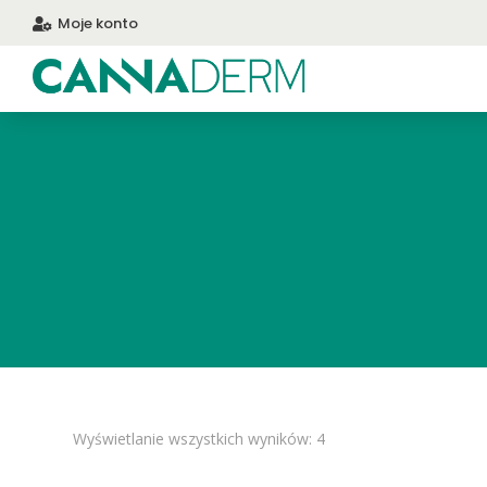
Moje konto

Posortowane
Wyświetlanie wszystkich wyników: 4
według