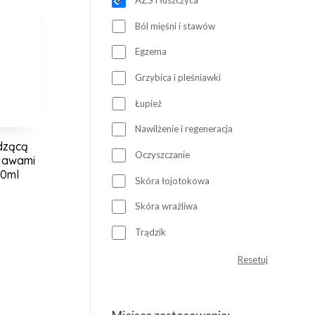
Ból mięśni i stawów
Egzema
Grzybica i pleśniawki
Łupież
Nawilżenie i regeneracja
dzącą
Oczyszczanie
bjawami
00ml
Skóra łojotokowa
Skóra wrażliwa
Trądzik
Resetuj
Resetuj
filtr
atrybutu