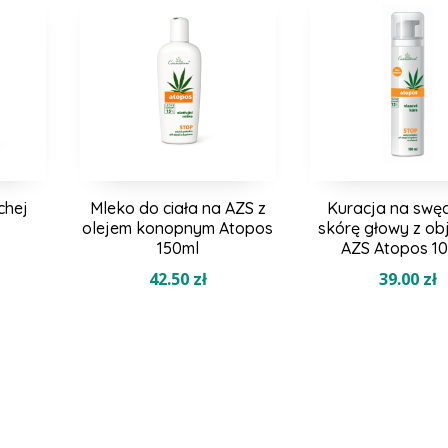
chej
Mleko do ciała na AZS z
Kuracja na swę
olejem konopnym Atopos
skórę głowy z o
150ml
AZS Atopos 1
42.50
zł
39.00
zł