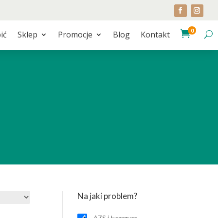
0

ić
Sklep
Promocje
Blog
Kontakt
Na jaki problem?
AZS i łuszczyca