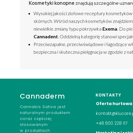
Kosmetyki konopne
znajdują szczególne uznani
Wysokiej jakości ziołowe receptury kosmetyków
skórnych. Wśród naszych kosmetyków znajdziem
niewielkie zmiany typu pokrzywka
Exema
. Do pi
Cannadent
. Oddzielną kategorię stanowi specjaln
Przeciwzapalne, przeciwświądowe i łagodzące właś
bezpieczna i skuteczna pielęgnacja w zgodzie z n
Cannaderm
KONTAKTY
Oferta hurtowa
Cannabis Sativa jest
naturalnym produktem
kontakt@kiucare.
coraz częściej
+48 600 228 117
stosowanym
w produktach