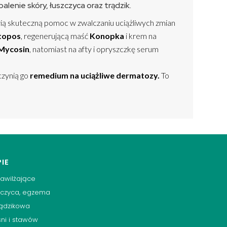
enie skóry, łuszczyca oraz trądzik.
ą skuteczną pomoc w zwalczaniu uciążliwych zmian
topos
, regenerującą maść
Konopka
i krem na
Mycosin
, natomiast na afty i opryszczkę serum
czynią go
remedium na uciążliwe dermatozy.
To
IE
awilżające
szczyca, egzema
rądzikowa
śni i stawów