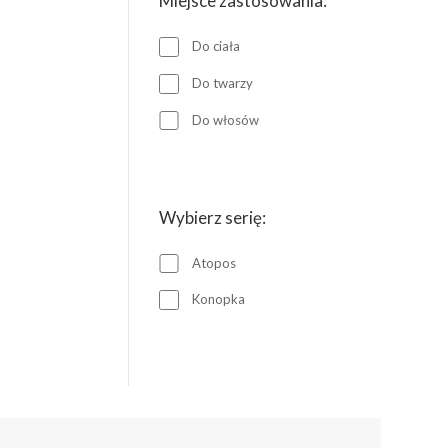
Miejsce zastosowania:
Do ciała
Do twarzy
Do włosów
Wybierz serię:
Atopos
Konopka